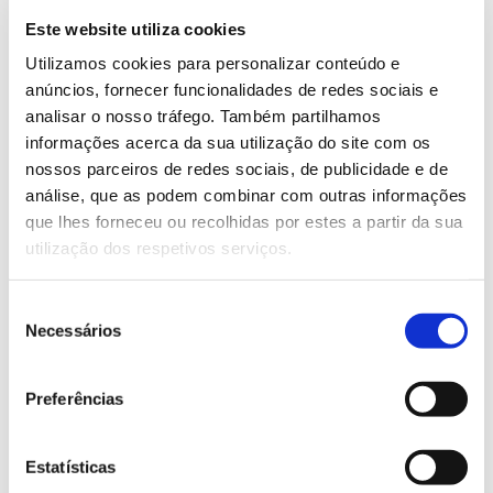
Luzes de Natal
Este website utiliza cookies
Utilizamos cookies para personalizar conteúdo e
Luzes de Natal
anúncios, fornecer funcionalidades de redes sociais e
analisar o nosso tráfego. Também partilhamos
informações acerca da sua utilização do site com os
Descubra alguns de
nossos parceiros de redes sociais, de publicidade e de
nossos projetos mais
análise, que as podem combinar com outras informações
destacados de Natal
que lhes forneceu ou recolhidas por estes a partir da sua
utilização dos respetivos serviços.
Luzes de Natal
Seleção
Alumbrado de Feira
Necessários
de
consentimento
Alumbrado de Feira
Preferências
Descubra alguns de
Estatísticas