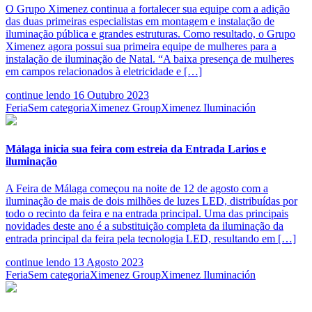
O Grupo Ximenez continua a fortalecer sua equipe com a adição
das duas primeiras especialistas em montagem e instalação de
iluminação pública e grandes estruturas. Como resultado, o Grupo
Ximenez agora possui sua primeira equipe de mulheres para a
instalação de iluminação de Natal. “A baixa presença de mulheres
em campos relacionados à eletricidade e […]
continue lendo
16 Outubro 2023
Feria
Sem categoria
Ximenez Group
Ximenez Iluminación
Málaga inicia sua feira com estreia da Entrada Larios e
iluminação
A Feira de Málaga começou na noite de 12 de agosto com a
iluminação de mais de dois milhões de luzes LED, distribuídas por
todo o recinto da feira e na entrada principal. Uma das principais
novidades deste ano é a substituição completa da iluminação da
entrada principal da feira pela tecnologia LED, resultando em […]
continue lendo
13 Agosto 2023
Feria
Sem categoria
Ximenez Group
Ximenez Iluminación