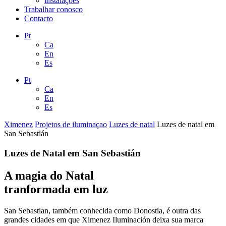
Instalações
Trabalhar conosco
Contacto
Pt
Ca
En
Es
Pt
Ca
En
Es
Ximenez
Projetos de iluminaçao
Luzes de natal
Luzes de natal em
San Sebastián
Luzes de Natal em San Sebastián
A
magia
do Natal
tranformada em luz
San Sebastian, também conhecida como Donostia, é outra das
grandes cidades em que Ximenez Iluminación deixa sua marca