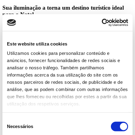
Sua iluminação a torna um
destino turístico
ideal
para o Natal
Este website utiliza cookies
Utilizamos cookies para personalizar conteúdo e
anúncios, fornecer funcionalidades de redes sociais e
analisar o nosso tráfego. Também partilhamos
informações acerca da sua utilização do site com os
nossos parceiros de redes sociais, de publicidade e de
análise, que as podem combinar com outras informações
que lhes forneceu ou recolhidas por estes a partir da sua
utilização dos respetivos serviços.
Da grande fileira de árvores decoradas com grinaldas da Avenida de
la Libertad ou Sancho El Sabio, às localizadas na Plaza Bilbao, San
Sebastián preenche cada canto de luz para celebrar a chegada do
Seleção
Natal.
Necessários
de
A Ponte Zurriola oferece todos os anos uma paisagem espetacular,
consentimento