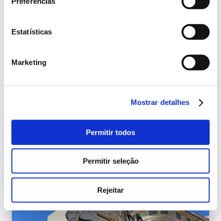
Preferências
montagem feminina
O Grupo Ximenez continua a fortalecer sua
Estatísticas
equipe com a adição das duas primeiras
especialistas em montagem e instalação de
iluminação pública e grandes estruturas. Como
Marketing
resultado, o Grupo Ximenez agora possui sua
primeira equipe de mulheres para a instalação de
iluminação de Natal. “A baixa presença de
Mostrar detalhes
mulheres em campos relacionados à eletricidade
e […]
Permitir todos
continue lendo
16 Outubro 2023
Permitir seleção
Feria
Sem categoria
Ximenez Group
Ximenez Iluminación
Rejeitar